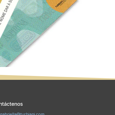
ntáctenos
gabriella@turbiani.com