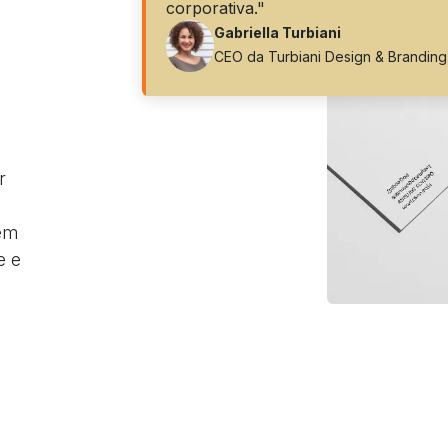
corporativa."
Gabriella Turbiani
CEO da Turbiani Design & Branding
r
tem
e e