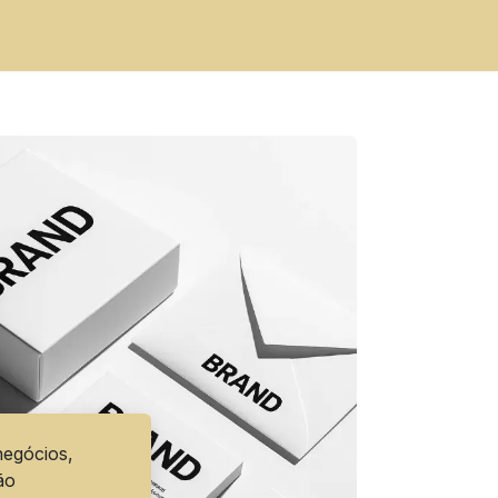
egócios,
ão