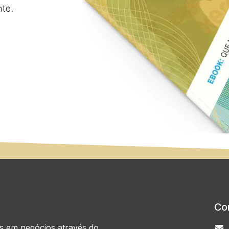
te.
Co
as em negócios através do