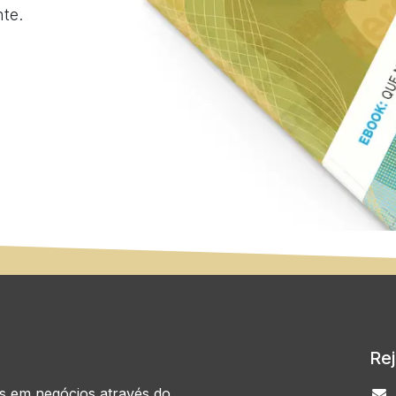
te.
Re
as em negócios através do