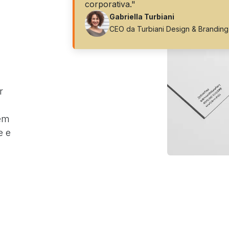
corporativa."
Gabriella Turbiani
CEO da Turbiani Design & Branding
r
tem
e e