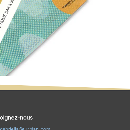
joignez-nous
gabriella@turbiani.com