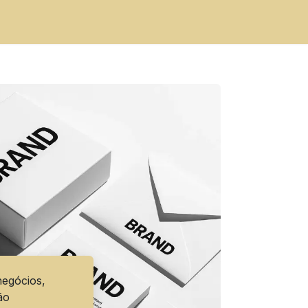
egócios,
ão